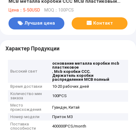
MCB металла коробки CCC MCB пластиковый
полный
Цена：5-50USD
MOQ：100PCS
Лучшая цена
Контакт
Характер Продукции
основание металла коробки mcb
пластиковое
Высокий свет
,
,
Mcb коробки CCC
Держатель коробки
распределения MCB полный
Время доставки
10-20 рабочих дней
Количество мин
100PCS
заказа
Место
Гуандун, Китай
происхождения
Номер модели
Приток M3
Поставка
400000PCS/month
способности