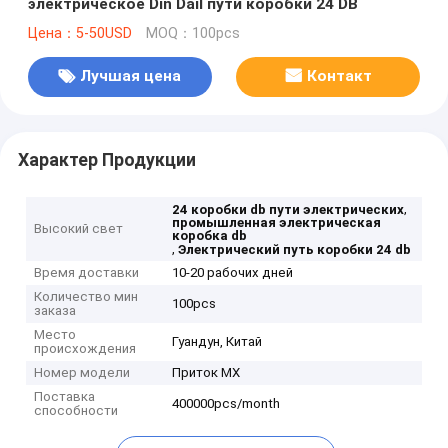
электрическое Din Dail пути коробки 24 DB
Цена：5-50USD
MOQ：100pcs
Лучшая цена
Контакт
Характер Продукции
,
24 коробки db пути электрических
промышленная электрическая
Высокий свет
коробка db
,
Электрический путь коробки 24 db
Время доставки
10-20 рабочих дней
Количество мин
100pcs
заказа
Место
Гуандун, Китай
происхождения
Номер модели
Приток MX
Поставка
400000pcs/month
способности