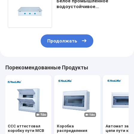
Белое промышленное
водоустойчивое
электрическое Din Dail пути
коробки 24 DB
Продолжать
Порекомендованные Продукты
CCC аттестовал
Коробка
Автомат защ
коробку пути MCB
распределения
цепи пути ко