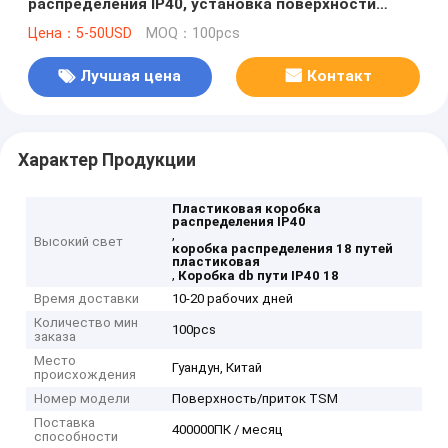
распределения IP40, установка поверхности
коробки DB 18 путей
Цена：5-50USD
MOQ：100pcs
Лучшая цена
Контакт
Характер Продукции
Пластиковая коробка
распределения IP40
,
Высокий свет
коробка распределения 18 путей
пластиковая
,
Коробка db пути IP40 18
Время доставки
10-20 рабочих дней
Количество мин
100pcs
заказа
Место
Гуандун, Китай
происхождения
Номер модели
Поверхность/приток TSM
Поставка
400000ПК / месяц
способности