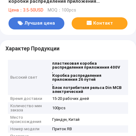
коробки распределения приложения
электрические для рельса Din MCB
Цена：3.5-50USD
MOQ：100pcs
Лучшая цена
Контакт
Характер Продукции
пластиковая коробка
распределения приложения 400V
,
Коробка распределения
Высокий свет
приложения 26 путей
,
Блок потребителя рельса Din MCB
электрический
Время доставки
15-20 рабочих дней
Количество мин
100pcs
заказа
Место
Гуандун, Китай
происхождения
Номер модели
Приток RB