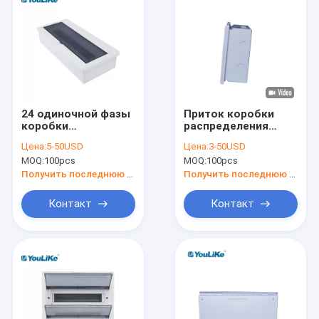
24 одиночной фазы
Приток коробки
коробки
распределения
распределения
электроэнергии
Цена:
5-50USD
Цена:
3-50USD
держателя стены
рельса на
MOQ:
100pcs
MOQ:
100pcs
пути MCB для
открытом воздухе
передачи энергии
MCB Din установил
Получить последнюю цену
Получить последнюю цену
путь 10
Контакт
Контакт
Дом
Продукты
О нас