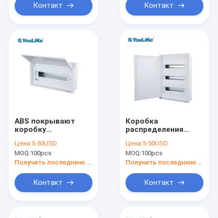
Контакт
Контакт
ABS покрывают
Коробка
коробку
распределения
распределения
держателя
Цена:
5-50USD
Цена:
5-50USD
держателя притока,
фермуара шарнира
MOQ:
100pcs
MOQ:
100pcs
коммутатор 18
полная
путей с
Получить последнюю цену
Получить последнюю цену
непрозрачным
окном
Контакт
Контакт