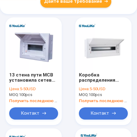
Дайте ваше требование
13 стена пути MCB
Коробка
установила сетевое
распределения
управление коробки
держателя стены
Цена:
5-50USD
Цена:
5-50USD
распределения
пути двери 21
MOQ:
100pcs
MOQ:
100pcs
БЕДЕР, панель
распределения
Получить последнюю цену
Получить последнюю цену
MCCB
Контакт
Контакт