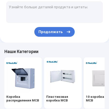
Коробка распределения держателя стены
Электрические распределительные доски
Водоустойчивая коробка MCB
Продолжать
Полная коробка распределения держателя
Коробка распределения мультимедиа
Наши Категории
Приложение распределительной доски
На открытом воздухе панель распределения силы
Равностепенная коробка
Коробка
Пластиковая
10 коробка пу
распределения MCB
коробка MCB
MCB