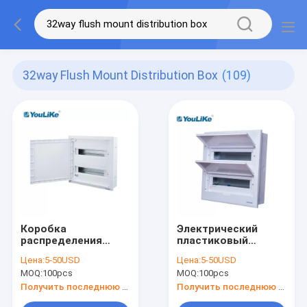
32way Flush Mount Distribution Box
(109)
Коробка
Электрический
распределения
пластиковый
32Way держателя
полный путь
Цена:
5-50USD
Цена:
5-50USD
белой двери ABS
коробки
MOQ:
100pcs
MOQ:
100pcs
полная для MCB
распределения 32
крытого
держателя с
Получить последнюю цену
Получить последнюю цену
аттестацией CE