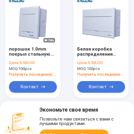
порошок 1.0mm
Белая коробка
покрыл стальную
распределения
полную коробку
держателя 16 путей
Цена:
5-50USD
Цена:
5-50USD
распределения
полная, соединение
MOQ:
100pcs
MOQ:
100pcs
держателя с
связывая
винтом 55A 63A
проволокой
Получить последнюю цену
Получить последнюю цену
коробку с MCB
Контакт
Контакт
Экономьте свое время
Позвольте нам связаться с вами с
лучшими продуктами.