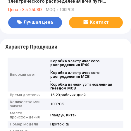
электрического распределения IP40 пути
пластиковый MCB установил
Цена：3.5-25USD
MOQ：100PCS
Лучшая цена
Контакт
Характер Продукции
Коробка электрического
распределения IP40
,
Коробка электрического
Высокий свет
распределения MCB
,
Коробка панели установленная
гнездом MCB
Время доставки
15-20 рабочих дней
Количество мин
100PCS
заказа
Место
Гуандун, Китай
происхождения
Номер модели
Приток RB