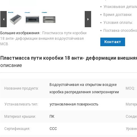
Упаковывая детал
Время доставки:
Условия оплаты:
Поставка способно
Большие изображения :
Пластмасса пути коробки
18 анти- деформации внешняя водоустойчивая
Контакт
MCB
Пластмасса пути коробки 18 анти- деформации внешня
описание
Водоустойчивая на открытом воздухе
Название продукта:
MOQ:
коробка распределения электроэнергии
Устанавливать тип:
установленная поверхность
Матер
Материал крышки:
ПК
Соедин
Сертификация:
CCC
Урове