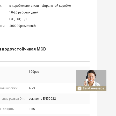
и:
в коробке цвета или нейтральной коробке
10-20 рабочих дней
L/C, D/P, T/T
сти:
400000pcs/month
я водоустойчивая MCB
100pcs
иал коробки:
ABS
ение рельса Din:
согласно EN50022
нь защиты:
IP65