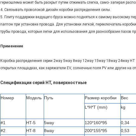
гермошлема может быть раскрыт путем отжимать слегка, само- запирая распо
4. Связывать проволокой дизайн коробки распределения силы.
5. Плиту поддержки ведущего бруса можно подняться к самому высокому пе
narrrow при установке провода. Для установки легкой, переключатель коробки
трубы провода, которые легки для использования для разнообразие пазов пр
Применение
Коробка распределения серии 2way 5way 8way 12way 15way 18way 24way HT
открытых площадках, как заряжатели EV, солнечные поля PV или другие на о
Спецификации серий HT, поверхностные
Номер
Модель
Путь
Размер коробки
Вес
L*H*T (mm)
kg
#1
HT-5
5way
120*160*95
0,34
#2
HT-8
8way
200*155*95
0,53