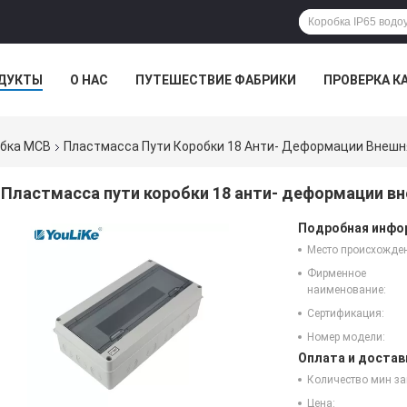
ДУКТЫ
О НАС
ПУТЕШЕСТВИЕ ФАБРИКИ
ПРОВЕРКА К
обка MCB
Пластмасса Пути Коробки 18 Анти- Деформации Внеш
Пластмасса пути коробки 18 анти- деформации в
Подробная инфор
Место происхожде
Фирменное
наименование:
Сертификация:
Номер модели:
Оплата и достав
Количество мин за
Цена: