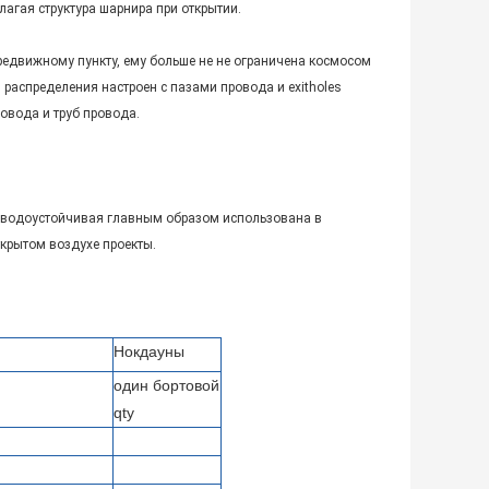
лагая структура шарнира при открытии.
редвижному пункту, ему больше не не ограничена космосом
 распределения настроен с пазами провода и exitholes
овода и труб провода.
 водоустойчивая главным образом использована в
ткрытом воздухе проекты.
Нокдауны
один бортовой
qty