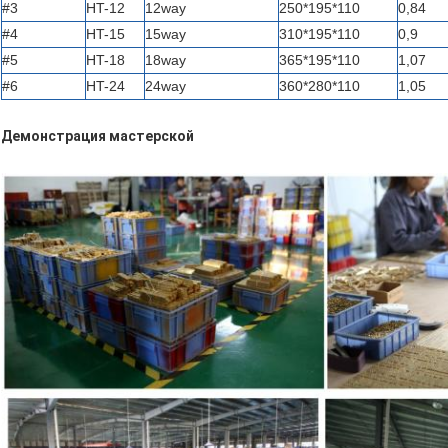
#3
HT-12
12way
250*195*110
0,84
#4
HT-15
15way
310*195*110
0,9
#5
HT-18
18way
365*195*110
1,07
#6
HT-24
24way
360*280*110
1,05
Демонстрация мастерской