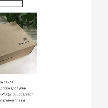
 стиля
оробка доступны.
ер MOQ≥1000pcs/each.
ительной платы.