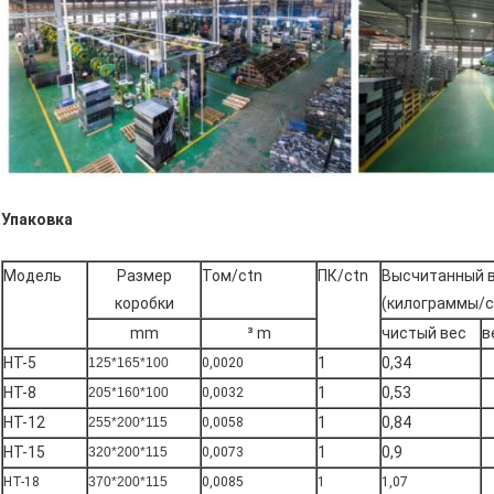
Упаковка
Модель
Размер
Том/ctn
ПК/ctn
Высчитанный 
коробки
(килограммы/c
mm
³ m
чистый вес
в
HT-5
1
0,34
125*165*100
0,0020
HT-8
1
0,53
205*160*100
0,0032
HT-12
1
0,84
255*200*115
0,0058
HT-15
1
0,9
320*200*115
0,0073
HT-18
370*200*115
0,0085
1
1,07