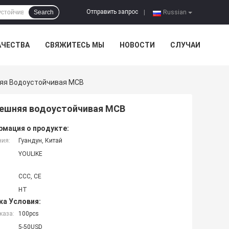
Отправить запрос
Search
|
Russian
АЧЕСТВА
СВЯЖИТЕСЬ МЫ
НОВОСТИ
СЛУЧАИ
няя Водоустойчивая MCB
нешняя водоустойчивая MCB
мация о продукте:
ния:
Гуандун, Китай
YOULIKE
CCC, CE
HT
ка Условия:
каза:
100pcs
5-50USD