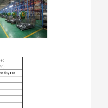
вес
tn)
ес брутто