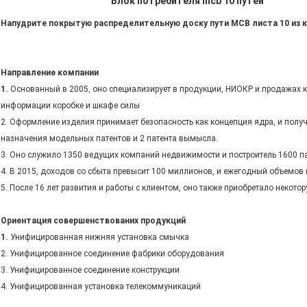
Блок потребителя mcb 10 путей
Напудрите покрытую распределительную доску пути MCB листа 10 из 
Направление компании
1.
Основанный в 2005, оно специализирует в продукции, НИОКР и продажах к
информации коробке и шкафе силы
2. Оформление изделия принимает безопасность как концепция ядра, и полу
назначения модельных патентов и 2 патента вымысла.
3. Оно служило 1350 ведущих компаний недвижимости и построитель 1600 п
4. В 2015, доходов со сбыта превысит 100 миллионов, и ежегодный объемов 
5. После 16 лет развития и работы с клиентом, оно также приобретало некото
Ориентация совершенствованих продукций
1.
Унифицированная нижняя установка смычка
2. Унифицированное соединение фабрики оборудования
3. Унифицированное соединение конструкции
4. Унифицированная установка телекоммуникаций