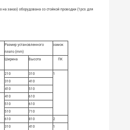
 на заказ) оборудована со стойкой проводки (1pcs для
Размер установленного
замок
плато (mm)
Ширина
Высота
ПК
210
310
1
310
410
410
510
410
610
510
610
510
710
610
810
2
310
410
1