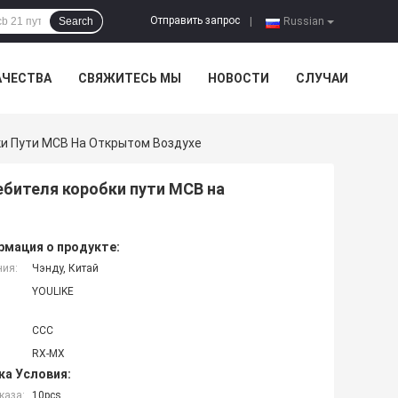
Отправить запрос
Search
|
Russian
АЧЕСТВА
СВЯЖИТЕСЬ МЫ
НОВОСТИ
СЛУЧАИ
и Пути MCB На Открытом Воздухе
бителя коробки пути MCB на
мация о продукте:
ния:
Чэнду, Китай
YOULIKE
CCC
RX-MX
ка Условия:
каза:
10pcs