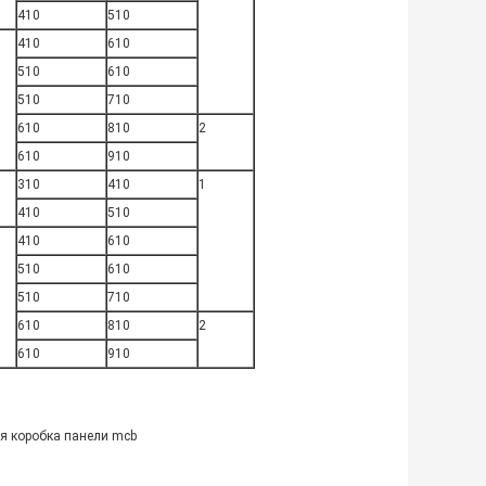
410
510
410
610
510
610
510
710
610
810
2
610
910
310
410
1
410
510
410
610
510
610
510
710
610
810
2
610
910
я коробка панели mcb