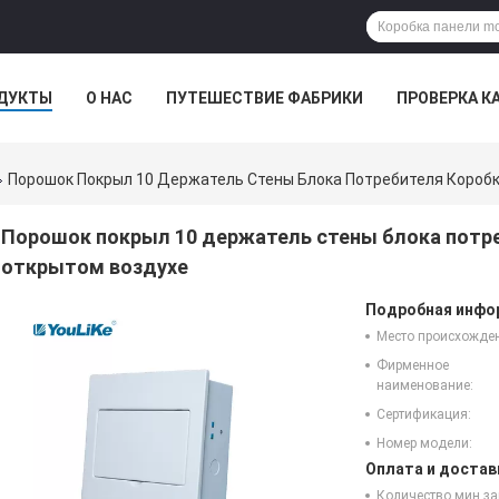
ДУКТЫ
О НАС
ПУТЕШЕСТВИЕ ФАБРИКИ
ПРОВЕРКА К
Порошок Покрыл 10 Держатель Стены Блока Потребителя Коробк
Порошок покрыл 10 держатель стены блока потре
открытом воздухе
Подробная инфор
Место происхожде
Фирменное
наименование:
Сертификация:
Номер модели:
Оплата и достав
Количество мин за