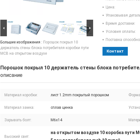
Цена:
Упаковывая детал
Время доставки:
Условия оплаты:
Поставка способно
Большие изображения :
Порошок покрыл 10
держатель стены блока потребителя коробки пути
Контакт
MCB на открытом воздухе
Порошок покрыл 10 держатель стены блока потребите
описание
Материал коробки:
лист 1.2mm покрытый порошком
Форма
Материал замка:
сплав цинка
Устана
Зарывать болт:
M6x14
Матер
на открытом воздухе 10 коробка пути 
Высокий свет: