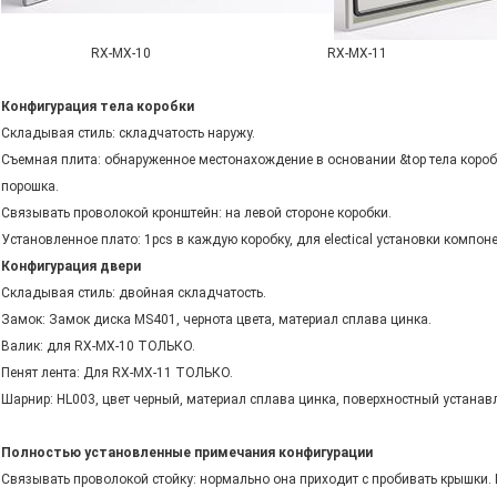
RX-MX-10 RX-MX-11
Конфигурация тела коробки
Складывая стиль: складчатость наружу.
Съемная плита: обнаруженное местонахождение в основании &top тела короб
порошка.
Связывать проволокой кронштейн: на левой стороне коробки.
Установленное плато: 1pcs в каждую коробку, для electical установки компон
Конфигурация двери
Складывая стиль: двойная складчатость.
Замок: Замок диска MS401, чернота цвета, материал сплава цинка.
Валик: для RX-MX-10 ТОЛЬКО.
Пенят лента: Для RX-MX-11 ТОЛЬКО.
Шарнир: HL003, цвет черный, материал сплава цинка, поверхностный устанавл
Полностью установленные примечания конфигурации
Связывать проволокой стойку: нормально она приходит с пробивать крышки. Е