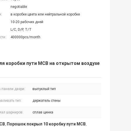
negotiable
и:
в коробке цвета или нейтральной коробке
10-20 рабочих дней
L/C, D/P, T/T
сти:
400000pcs/month
ля коробки пути MCB на открытом воздухе
 панели двери:
выпуклый тип
вливать тип:
держатель стены
иал шарниров:
сплав цинка
MCB
Порошок покрыл 10 коробку пути MCB
,
,