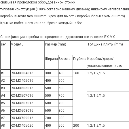
связывая проволокой оборудованной стойки.
типовая конструкция (100% согласно нашему дизайну, никакому изготовлению
коробки высота чем 500mm, 2pcs для высоты коробки больше чем 500mm).
Крышка кабельного канала: 2pcs в каждый набор.
Спецификация коробки распределения держателя стены серии RX-MX
ser
Модель
Размер (mm)
Толщина плиты (mm)
Ширина
Высота
Глубина
Коробка/дверь/
установленное плато
#1
RX-MX304016
300
400
160
1.2/1.2/1.5
#2
RX-MX405016
400
500
#3
RX-MX506016
500
600
#4
RX-MX507016
500
700
1.2/1.5/1.5
#5
RX-MX607016
600
700
#6
RX-MX608016
600
800
#7
RX-MX709016
700
900
#8
RX-MX405020
400
500
200
1.2/1.2/1.5