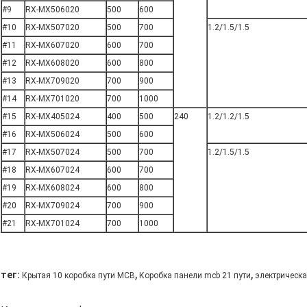
#9
RX-MX506020
500
600
#10
RX-MX507020
500
700
1.2/1.5/1.5
#11
RX-MX607020
600
700
#12
RX-MX608020
600
800
#13
RX-MX709020
700
900
#14
RX-MX701020
700
1000
#15
RX-MX405024
400
500
240
1.2/1.2/1.5
#16
RX-MX506024
500
600
#17
RX-MX507024
500
700
1.2/1.5/1.5
#18
RX-MX607024
600
700
#19
RX-MX608024
600
800
#20
RX-MX709024
700
900
#21
RX-MX701024
700
1000
,
,
тег:
Крытая 10 коробка пути MCB
Коробка панели mcb 21 пути
электрическа